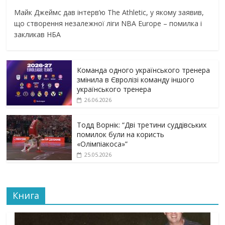
Майк Джеймс дав інтерв’ю The Athletic, у якому заявив,
що створення незалежної ліги NBA Europe – помилка і
закликав НБА
Команда одного українського тренера
змінила в Євролізі команду іншого
українського тренера
26.06.2026
Тодд Ворнік: “Дві третини суддівських
помилок були на користь
«Олімпіакоса»”
25.05.2026
Книга