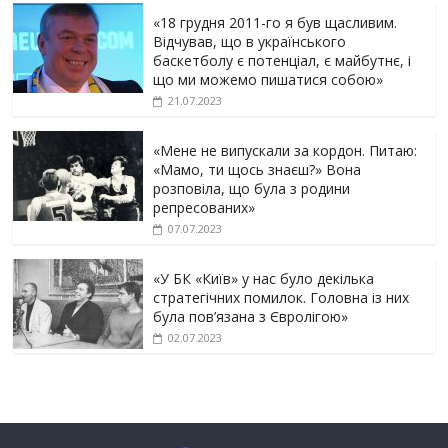
«18 грудня 2011-го я був щасливим.
Відчував, що в українського
баскетболу є потенціал, є майбутнє, і
що ми можемо пишатися собою»
21.07.2023
«Мене не випускали за кордон. Питаю:
«Мамо, ти щось знаєш?» Вона
розповіла, що була з родини
репресованих»
07.07.2023
«У БК «Київ» у нас було декілька
стратегічних помилок. Головна із них
була пов’язана з Євролігою»
02.07.2023