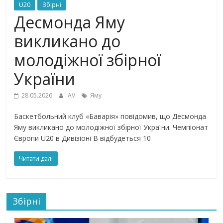
U20
Збірні
Десмонда Яму
викликано до
молодіжної збірної
України
28.05.2026
AV
Яму
Баскетбольний клуб «Баварія» повідомив, що Десмонда
Яму викликано до молодіжної збірної України. Чемпіонат
Європи U20 в Дивізіоні В відбудеться 10
Читати далі
Збірні