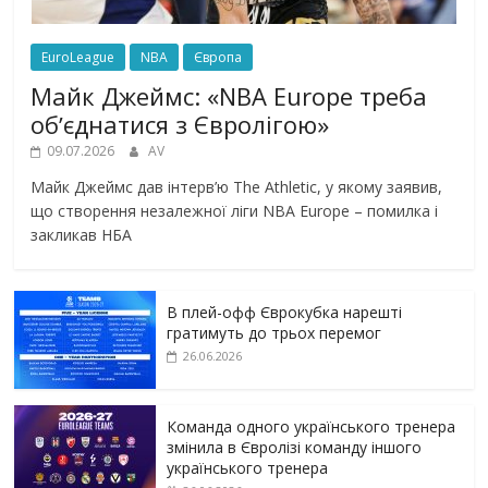
EuroLeague
NBA
Європа
Майк Джеймс: «NBA Europe треба
обʼєднатися з Євролігою»
09.07.2026
AV
Майк Джеймс дав інтерв’ю The Athletic, у якому заявив,
що створення незалежної ліги NBA Europe – помилка і
закликав НБА
В плей-офф Єврокубка нарешті
гратимуть до трьох перемог
26.06.2026
Команда одного українського тренера
змінила в Євролізі команду іншого
українського тренера