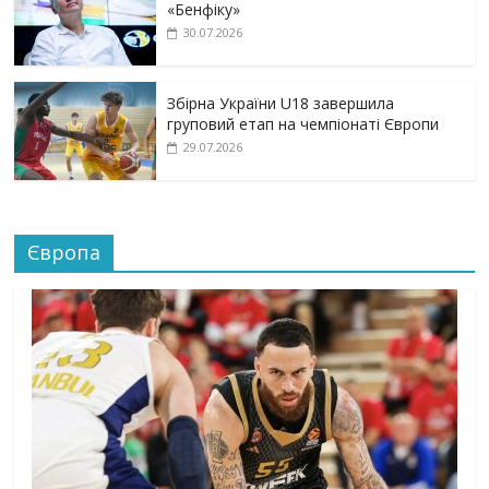
«Бенфіку»
30.07.2026
Збірна України U18 завершила
груповий етап на чемпіонаті Європи
29.07.2026
Європа