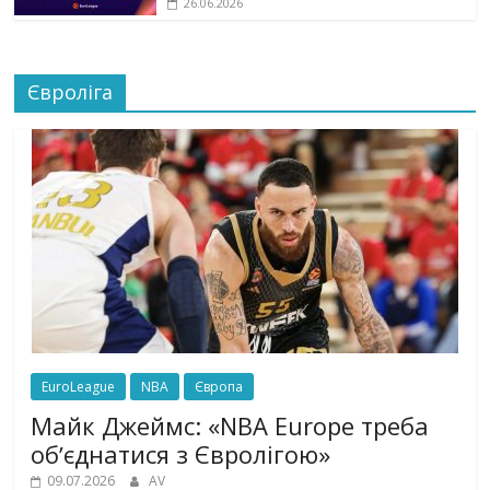
26.06.2026
Євроліга
EuroLeague
NBA
Європа
Майк Джеймс: «NBA Europe треба
обʼєднатися з Євролігою»
09.07.2026
AV