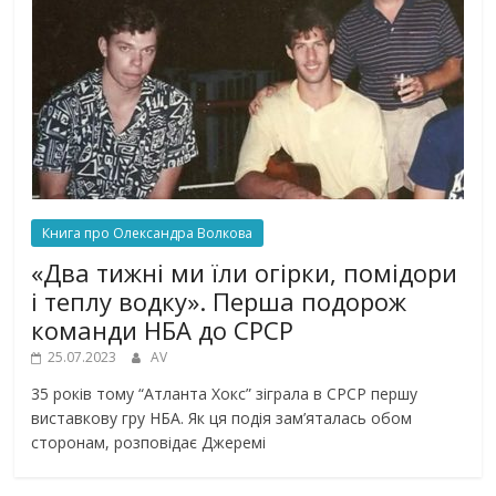
Книга про Олександра Волкова
«Два тижні ми їли огірки, помідори
і теплу водку». Перша подорож
команди НБА до СРСР
25.07.2023
AV
35 років тому “Атланта Хокс” зіграла в СРСР першу
виставкову гру НБА. Як ця подія зам’яталась обом
сторонам, розповідає Джеремі