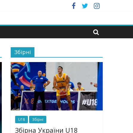
Збірні
U18
Збірні
Збірна України U18