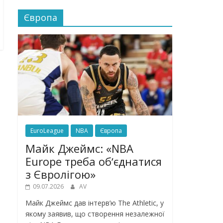
Європа
EuroLeague
NBA
Європа
Майк Джеймс: «NBA
Europe треба обʼєднатися
з Євролігою»
09.07.2026
AV
Майк Джеймс дав інтерв’ю The Athletic, у
якому заявив, що створення незалежної