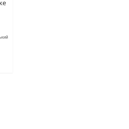
ке
,
ький