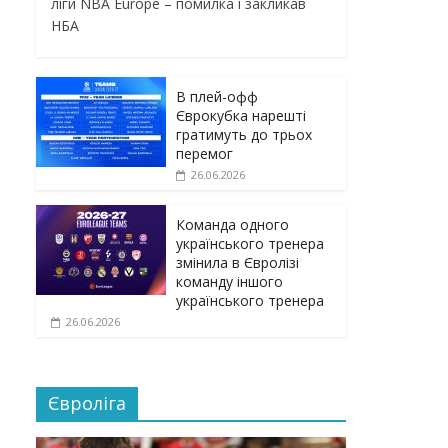
ліги NBA Europe – помилка і закликав
НБА
В плей-офф
Єврокубка нарешті
гратимуть до трьох
перемог
26.06.2026
Команда одного
українського тренера
змінила в Євролізі
команду іншого
українського тренера
26.06.2026
Євроліга