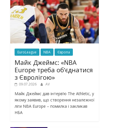
EuroLeague
NBA
Європа
Майк Джеймс: «NBA
Europe треба обʼєднатися
з Євролігою»
09.07.2026
AV
Майк Джеймс дав інтерв’ю The Athletic, у
якому заявив, що створення незалежної
ліги NBA Europe – помилка і закликав
НБА