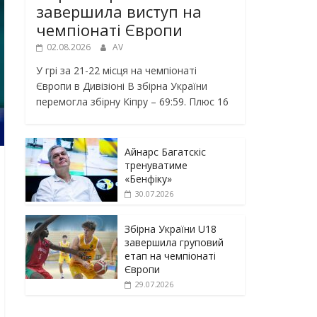
завершила виступ на
чемпіонаті Європи
02.08.2026
AV
У грі за 21-22 місця на чемпіонаті
Європи в Дивізіоні В збірна України
перемогла збірну Кіпру – 69:59. Плюс 16
Айнарс Багатскіс
тренуватиме
«Бенфіку»
30.07.2026
Збірна України U18
завершила груповий
етап на чемпіонаті
Європи
29.07.2026