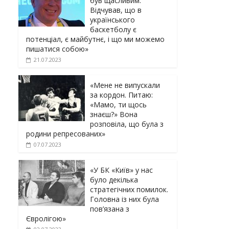
був щасливим.
Відчував, що в
українського
баскетболу є
потенціал, є майбутнє, і що ми можемо
пишатися собою»
21.07.2023
«Мене не випускали
за кордон. Питаю:
«Мамо, ти щось
знаєш?» Вона
розповіла, що була з
родини репресованих»
07.07.2023
«У БК «Київ» у нас
було декілька
стратегічних помилок.
Головна із них була
пов’язана з
Євролігою»