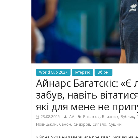
World Cup 2027
Інтерв'ю
Збірні
Айнарс Багатскіс: «Є 
забув, навіть вітатис
які для мене не прип
,
,
,
23.08.2025
AV
Багатскіс
Близнюк
Бублик
,
,
,
,
Новицький
Санон
Сидоров
Сипало
Сушкін
Збірна України завершила пре-кваліфікацію на ч