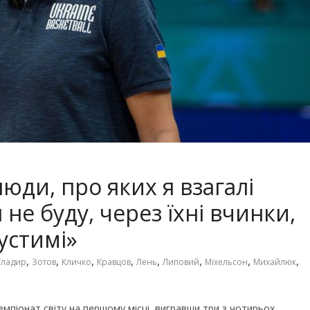
люди, про яких я взагалі
я не буду, через їхні вчинки,
устимі»
,
,
,
,
,
,
,
,
Гладир
Зотов
Кличко
Кравцов
Лень
Липовий
Міхельсон
Михайлюк
емпіонат світу на першому місці, вигравши три з чотирьох