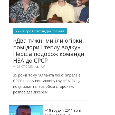
Книга про Олександра Волкова
«Два тижні ми їли огірки,
помідори і теплу водку».
Перша подорож команди
НБА до СРСР
25.07.2023
AV
35 років тому “Атланта Хокс” зіграла в
СРСР першу виставкову гру НБА. Як ця
подія зам’яталась обом сторонам,
розповідає Джеремі
«18 грудня 2011-го я