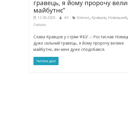
гравець, я йому пророчу вели
майбутнє”
,
,
12.06.2025
AV
Кличко
Кравцов
Новицький
Сипало
Слава Кравцов у стрімі ФБУ: – Ростислав Новиц
дуже сильний гравець, я йому пророчу велике
майбутнє, він мені дуже сподобався.
Читати далі