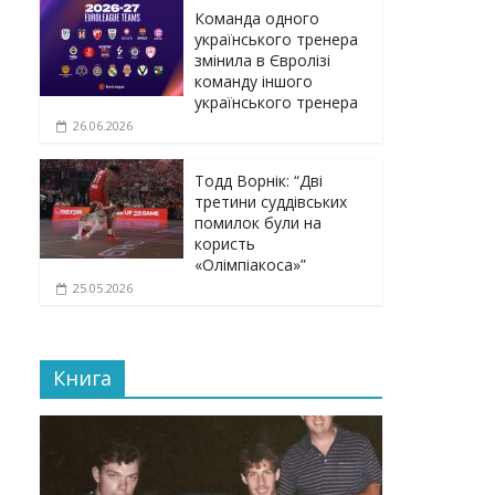
Команда одного
українського тренера
змінила в Євролізі
команду іншого
українського тренера
26.06.2026
Тодд Ворнік: “Дві
третини суддівських
помилок були на
користь
«Олімпіакоса»”
25.05.2026
Книга