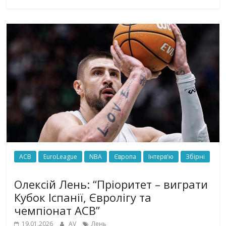
ACB
EuroLeague
NBA
Європа
Інтерв'ю
Збірні
Олексій Лень: “Пріоритет – виграти
Кубок Іспанії, Євролігу та
чемпіонат ACB”
19.01.2026
AV
Лень