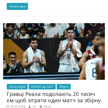
Читати далі
EuroLeague
World Cup 2027
Збірні
Гравці Реала подолають 20 тисяч
км щоб зіграти один матч за збірну
03.03.2026
AV
Лень