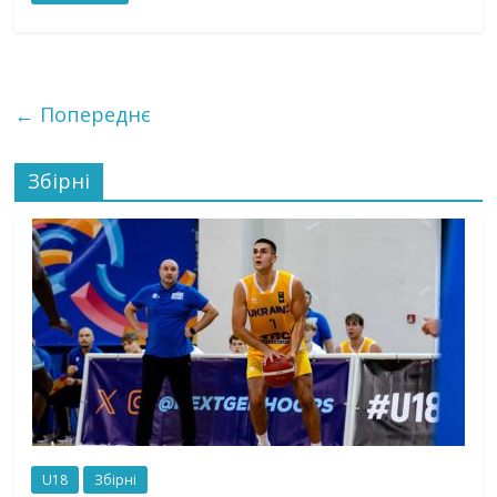
← Попереднє
Збірні
U18
Збірні