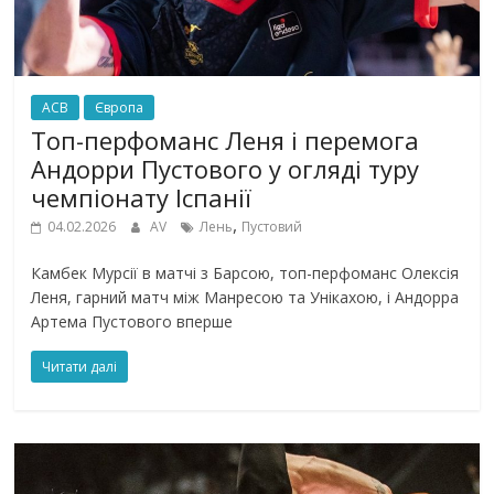
ACB
Європа
Топ-перфоманс Леня і перемога
Андорри Пустового у огляді туру
чемпіонату Іспанії
,
04.02.2026
AV
Лень
Пустовий
Камбек Мурсії в матчі з Барсою, топ-перфоманс Олексія
Леня, гарний матч між Манресою та Унікахою, і Андорра
Артема Пустового вперше
Читати далі