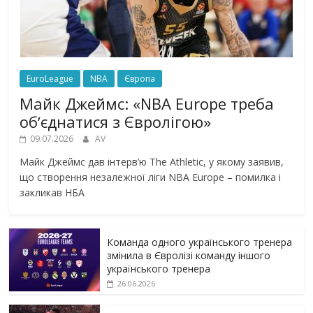
EuroLeague
NBA
Європа
Майк Джеймс: «NBA Europe треба
обʼєднатися з Євролігою»
09.07.2026
AV
Майк Джеймс дав інтерв’ю The Athletic, у якому заявив,
що створення незалежної ліги NBA Europe – помилка і
закликав НБА
Команда одного українського тренера
змінила в Євролізі команду іншого
українського тренера
26.06.2026