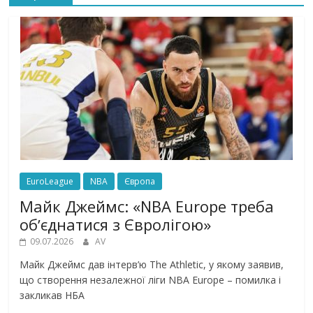
EuroLeague
NBA
Європа
Майк Джеймс: «NBA Europe треба
обʼєднатися з Євролігою»
09.07.2026
AV
Майк Джеймс дав інтерв’ю The Athletic, у якому заявив,
що створення незалежної ліги NBA Europe – помилка і
закликав НБА