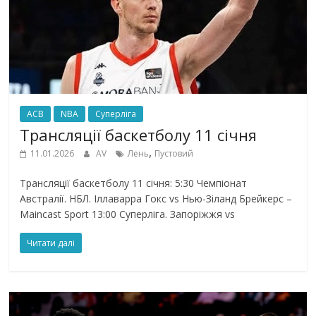
ACB
NBA
Суперліга
Трансляції баскетболу 11 січня
,
11.01.2026
AV
Лень
Пустовий
Трансляції баскетболу 11 січня: 5:30 Чемпіонат
Австралії. НБЛ. Іллаварра Гокс vs Нью-Зіланд Брейкерс –
Maincast Sport 13:00 Суперліга. Запоріжжя vs
Читати далі