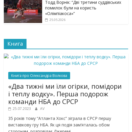
Тодд Ворнік: “Дві третини суддівських
помилок були на користь
«Олімпіакоса»”
25.05.2026
Книга
Книга про Олександра Волкова
«Два тижні ми їли огірки, помідори
і теплу водку». Перша подорож
команди НБА до СРСР
25.07.2023
AV
35 років тому “Атланта Хокс” зіграла в СРСР першу
виставкову гру НБА. Як ця подія зам’яталась обом
сторонам, розповідає Джеремі