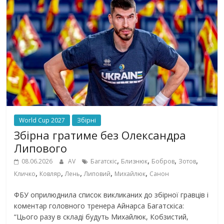
World Cup 2027
Збірні
Збірна гратиме без Олександра
Липового
,
,
,
,
08.06.2026
AV
Багатскіс
Близнюк
Бобров
Зотов
,
,
,
,
,
Кличко
Ковляр
Лень
Липовий
Михайлюк
Санон
ФБУ оприлюднила список викликаних до збірної гравців і
коментар головного тренера Айнарса Багатскіса:
“Цього разу в складі будуть Михайлюк, Кобзистий,