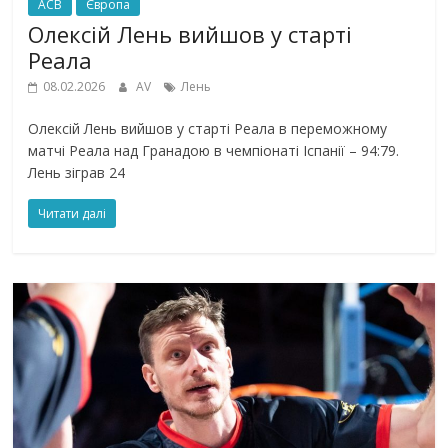
ACB
Європа
Олексій Лень вийшов у старті
Реала
08.02.2026
AV
Лень
Олексій Лень вийшов у старті Реала в переможному
матчі Реала над Гранадою в чемпіонаті Іспанії – 94:79.
Лень зіграв 24
Читати далі