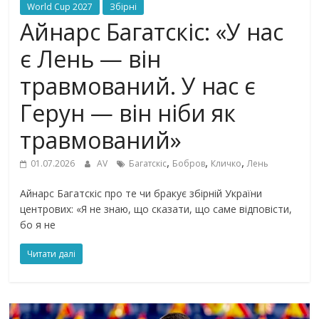
World Cup 2027
Збірні
Айнарс Багатскіс: «У нас
є Лень — він
травмований. У нас є
Герун — він ніби як
травмований»
,
,
,
01.07.2026
AV
Багатскіс
Бобров
Кличко
Лень
Айнарс Багатскіс про те чи бракує збірній України
центрових: «Я не знаю, що сказати, що саме відповісти,
бо я не
Читати далі