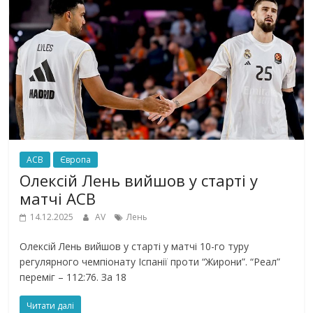
ACB
Європа
Олексій Лень вийшов у старті у
матчі АСВ
14.12.2025
AV
Лень
Олексій Лень вийшов у старті у матчі 10-го туру
регулярного чемпіонату Іспанії проти “Жирони”. “Реал”
переміг – 112:76. За 18
Читати далі