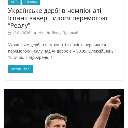
ACB
Європа
Українське дербі в чемпіонаті
Іспанії завершилося перемогою
“Реалу”
,
12.01.2026
AV
Лень
Пустовий
Українське дербі в чемпіонаті Іспанії завершилося
перемогою Реалу над Андоррою – 90:85. Олексій Лень :
10 очок, 6 підбирань, 1
Читати далі