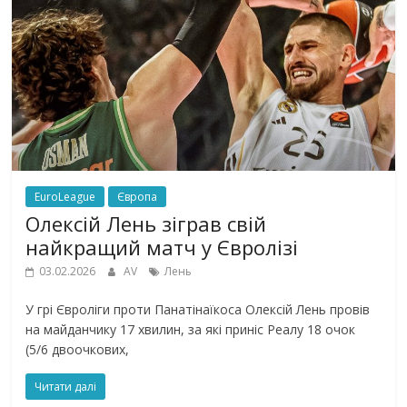
EuroLeague
Європа
Олексій Лень зіграв свій
найкращий матч у Євролізі
03.02.2026
AV
Лень
У грі Євроліги проти Панатінаїкоса Олексій Лень провів
на майданчику 17 хвилин, за які приніс Реалу 18 очок
(5/6 двоочкових,
Читати далі