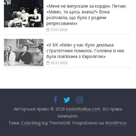
«Мене не випускали за кордон. Питаю:
«Мамо, ти щось знаєш?» Вона
розповіла, що була з родини
репресованих»
07.07.2023
«У БК «Київ» у нас було декілька
стратегічних помилок. Головна із них
була пов’язана з Євролігою»
02.07.2023
Авторське право © 2026
basketballua.com
. Всі права
захищено.
Тема:
ColorMag
від ThemeGrill. Розроблено на
WordPress
.