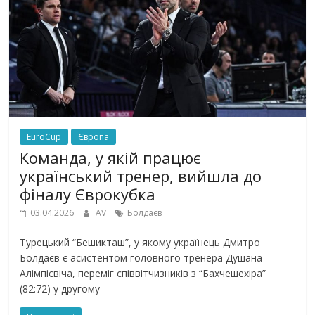
EuroCup
Європа
Команда, у якій працює
український тренер, вийшла до
фіналу Єврокубка
03.04.2026
AV
Болдаєв
Турецький “Бешикташ”, у якому українець Дмитро
Болдаєв є асистентом головного тренера Душана
Алімпієвіча, переміг співвітчизників з “Бахчешехіра”
(82:72) у другому