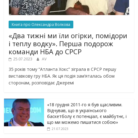
Книга про Олександра Волкова
«Два тижні ми їли огірки, помідори
і теплу водку». Перша подорож
команди НБА до СРСР
25.07.2023
AV
35 років тому “Атланта Хокс” зіграла в СРСР першу
виставкову гру НБА. Як ця подія зам’яталась обом
сторонам, розповідає Джеремі
«18 грудня 2011-го я був щасливим.
Відчував, що в українського
баскетболу є потенціал, є майбутнє, і
що ми можемо пишатися собою»
21.07.2023