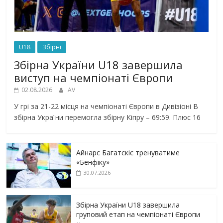
U18
Збірні
Збірна України U18 завершила
виступ на чемпіонаті Європи
02.08.2026
AV
У грі за 21-22 місця на чемпіонаті Європи в Дивізіоні В
збірна України перемогла збірну Кіпру – 69:59. Плюс 16
Айнарс Багатскіс тренуватиме
«Бенфіку»
30.07.2026
Збірна України U18 завершила
груповий етап на чемпіонаті Європи