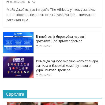
09.07.2026
AV
Майк Джеймс дав інтерв’ю The Athletic, у якому заявив,
що створення незалежної ліги NBA Europe – помилка і
закликав НБА
В плей-офф Єврокубка нарешті
гратимуть до трьох перемог
26.06.2026
Команда одного українського тренера
змінила в Євролізі команду іншого
українського тренера
26.06.2026
Євроліга