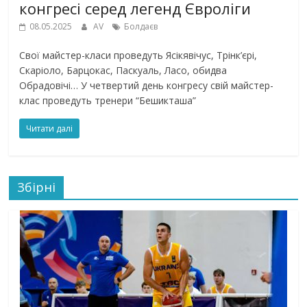
конгресі серед легенд Євроліги
08.05.2025
AV
Болдаєв
Свої майстер-класи проведуть Ясікявічус, Трінк’єрі,
Скаріоло, Барцокас, Паскуаль, Ласо, обидва
Обрадовічі… У четвертий день конгресу свій майстер-
клас проведуть тренери “Бешикташа”
Читати далі
Збірні