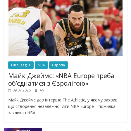
EuroLeague
NBA
Європа
Майк Джеймс: «NBA Europe треба
обʼєднатися з Євролігою»
09.07.2026
AV
Майк Джеймс дав інтерв’ю The Athletic, у якому заявив,
що створення незалежної ліги NBA Europe – помилка і
закликав НБА