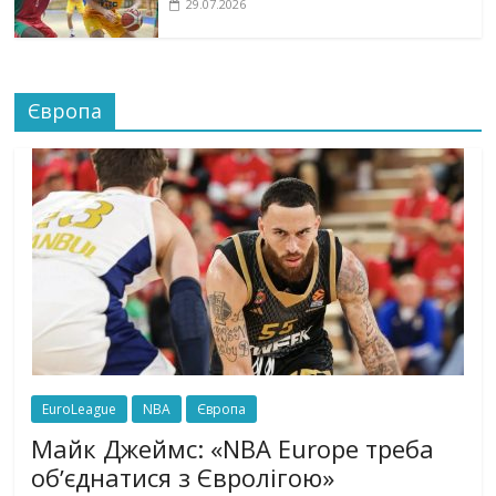
29.07.2026
Європа
EuroLeague
NBA
Європа
Майк Джеймс: «NBA Europe треба
обʼєднатися з Євролігою»