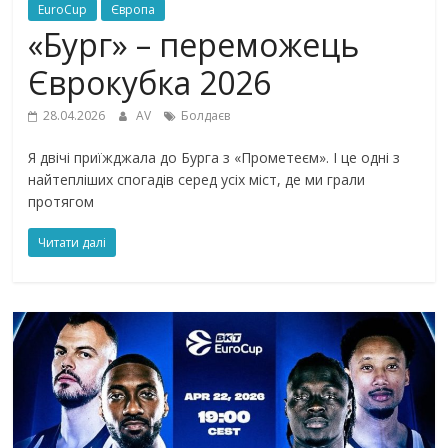
EuroCup
Європа
«Бург» – переможець
Єврокубка 2026
28.04.2026
AV
Болдаєв
Я двічі приїжджала до Бурга з «Прометеєм». І це одні з
найтепліших спогадів серед усіх міст, де ми грали
протягом
Читати далі