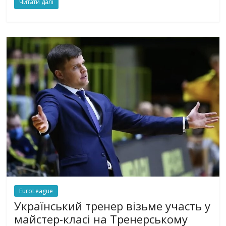
Читати далі
EuroLeague
Український тренер візьме участь у
майстер-класі на Тренерському