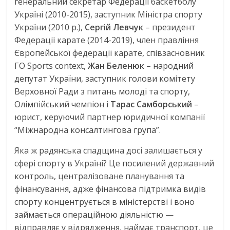
генеральний секретар Федерації баскетболу
Україні (2010-2015), заступник Міністра спорту
України (2010 р.),
Сергій Левчук
– президент
Федерації карате (2014-2019), член правління
Європейської федерації карате, співзасновник
ГО Sports context,
Жан Беленюк
– народний
депутат України, заступник голови комітету
Верховної Ради з питань молоді та спорту,
Олімпійський чемпіон і
Тарас Самборський
–
юрист, керуючий партнер юридичної компанії
“Міжнародна консалтингова група”.
Яка ж радянська спадщина досі залишається у
сфері спорту в Україні? Це посилений державний
контроль, централізоване планування та
фінансування, адже фінансова підтримка видів
спорту концентрується в міністерстві і воно
займається операційною діяльністю —
відправляє у відрядження, наймає транспорт, це