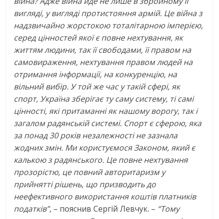
війна? Адже війна йде не лише в збройному її
вигляді, у вигляді протистояння армій. Це війна з
надзвичайно жорстокою тоталітарною імперією,
серед цінностей якої є повне нехтування, як
життям людини, так її свободами, її правом на
самовираження, нехтування правом людей на
отримання інформації, на конкуренцію, на
вільний вибір. У той же час у такій сфері, як
спорт, Україна зберігає ту саму систему, ті самі
цінності, які притаманні як нашому ворогу, так і
загалом радянській системі. Спорт є сферою, яка
за понад 30 років незалежності не зазнала
жодних змін. Ми користуємося Законом, який є
калькою з радянського. Це повне нехтування
прозорістю, це повний авторитаризм у
прийнятті рішень, що призводить до
неефективного використання коштів платників
податків”
, – пояснив Сергій Левчук. –
“Тому