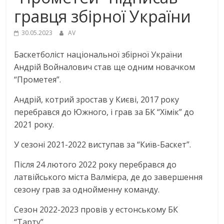
гравця збірної України
30.05.2023
AV
Баскетболіст національної збірної України
Андрiй Войналович став ще одним новачком
“Прометея”.
Андрій, котрий зростав у Києві, 2017 року
перебрався до Южного, і грав за БК “Хiмiк” до
2021 року.
У сезоні 2021-2022 виступав за “Київ-Баскет”.
Після 24 лютого 2022 року перебрався до
латвійського міста Валмiєра, де до завершення
сезону грав за однойменну команду.
Сезон 2022-2023 провів у естонському БК
“Тарту”.