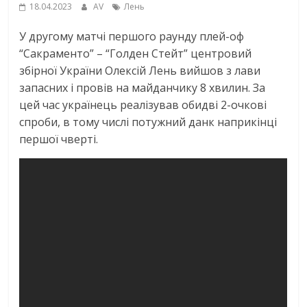
18.04.2023
AV
Лень
У другому матчі першого раунду плей-оф
“Сакраменто” – “Голден Стейт” центровий
збірної України Олексій Лень вийшов з лави
запасних і провів на майданчику 8 хвилин. За
цей час українець реалізував обидві 2-очкові
спроби, в тому числі потужний данк наприкінці
першої чверті.