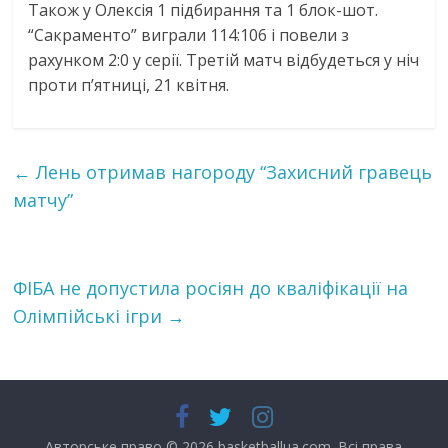
Також у Олексія 1 підбирання та 1 блок-шот.
“Сакраменто” виграли 114:106 і повели з
рахунком 2:0 у серії. Третій матч відбудеться у ніч
проти п’ятниці, 21 квітня.
←
Лень отримав нагороду “Захисний гравець
матчу”
ФІБА не допустила росіян до кваліфікації на
Олімпійські ігри
→
Авторське право © 2026
basketballua.com
. Всі права