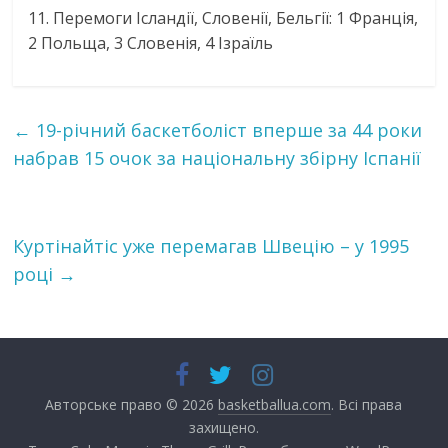
11. Перемоги Ісландії, Словенії, Бельгії: 1 Франція,
2 Польща, 3 Словенія, 4 Ізраїль
←
19-річний баскетболіст вперше за 44 роки
набрав 15 очок за національну збірну Іспанії
Куртінайтіс уже перемагав Швецію – у 1995
році
→
Авторське право © 2026
basketballua.com
. Всі права
захищено.