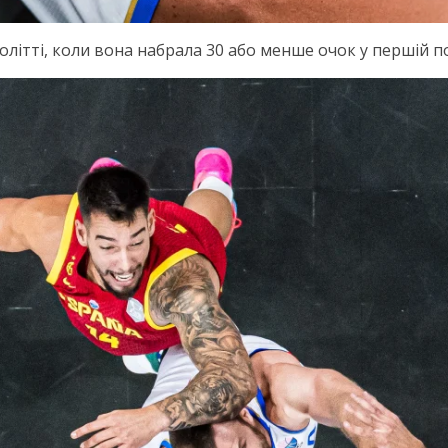
олітті, коли вона набрала 30 або менше очок у першій п