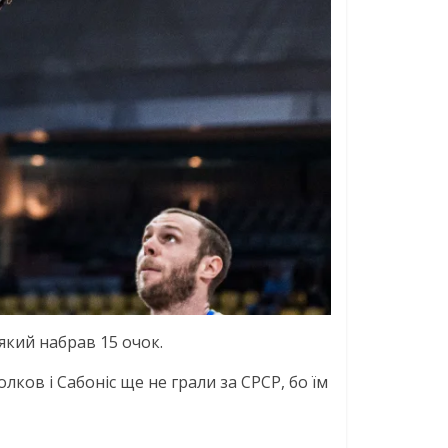
 який набрав 15 очок.
ков і Сабоніс ще не грали за СРСР, бо їм