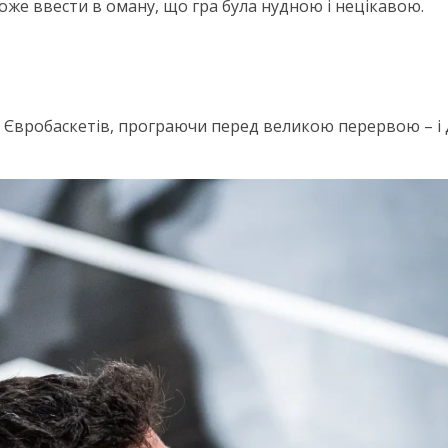
може ввести в оману, що гра була нудною і нецікавою.
р Євробаскетів, програючи перед великою перервою – і дв