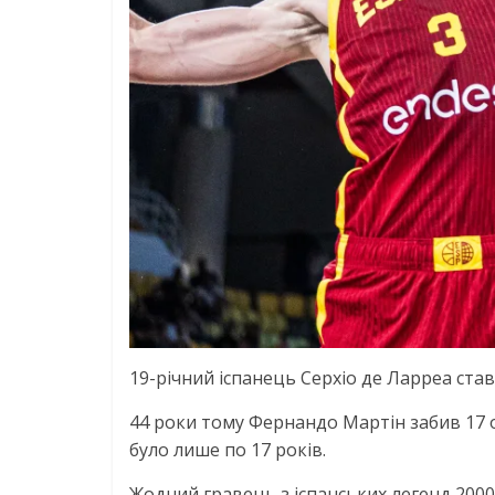
19-річний іспанець Серхіо де Ларреа ст
44 роки тому Фернандо Мартін забив 17 о
було лише по 17 років.
Жодний гравець з іспанських легенд 2000-