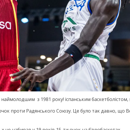
ав наймолодшим
з 1981 року! іспанським баскетболістом,
чок проти Радянського Союзу. Це було так давно, що Вол
х не набирав у 19 років 15-ти очок на Євробаскетах.