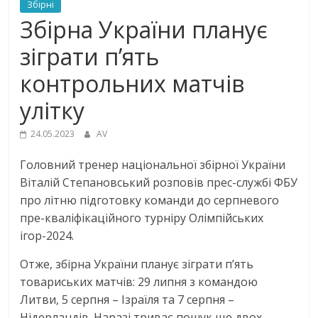
Збірні
Збірна України планує
зіграти п’ять
контрольних матчів
улітку
24.05.2023
AV
Головний тренер національної збірної України
Віталій Степановський розповів прес-службі ФБУ
про літню підготовку команди до серпневого
пре-кваліфікаційного турніру Олімпійських
ігор-2024.
Отже, збірна України планує зіграти п’ять
товариських матчів: 29 липня з командою
Литви, 5 серпня – Ізраїля та 7 серпня –
Нідерландів. Наразі триває пошук ще двох