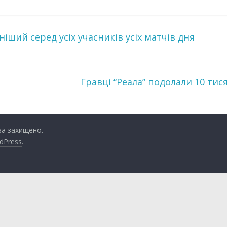
ший серед усіх учасників усіх матчів дня
Гравці “Реала” подолали 10 тис
ава захищено.
dPress
.