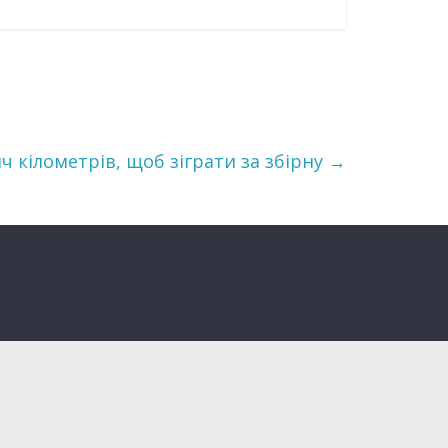
яч кілометрів, щоб зіграти за збірну
→