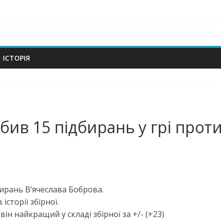
om
ІСТОРІЯ
бив 15 підбирань у грі проти 
ирань Вʼячеслава Боброва.
сторії збірної.
ін найкращий у складі збірної за +/- (+23)