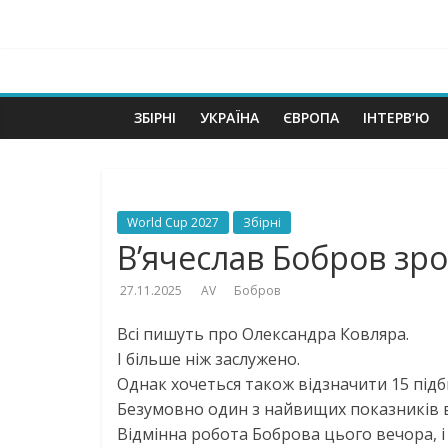
Skip
to
content
basketballua.c
ЗБІРНІ
УКРАЇНА
ЄВРОПА
ІНТЕРВ’Ю
Про
баскетбол
в
Україні,
World Cup 2027
Збірні
Європі
В’ячеслав Бобров зро
та
світі
27.11.2025
AV
Бобров
Всі пишуть про Олександра Ковляра.
І більше ніж заслужено.
Однак хочеться також відзначити 15 підб
Безумовно один з найвищих показників в і
Відмінна робота Боброва цього вечора, і в