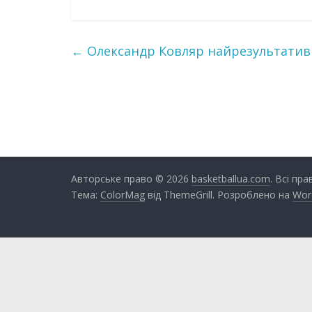
←
Олександр Ковляр найрезультативні
Авторське право © 2026
basketballua.com
. Всі пр
Тема:
ColorMag
від ThemeGrill. Розроблено на
Wor