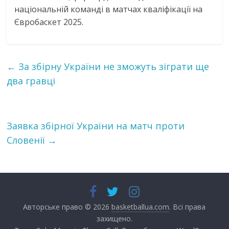
національній команді в матчах кваліфікації на
Євробаскет 2025.
←
За збірну України не зможуть зіграти ще
два гравці
Заявка збірної України на матч проти
Словенії
→
Авторське право © 2026
basketballua.com
. Всі права
захищено.