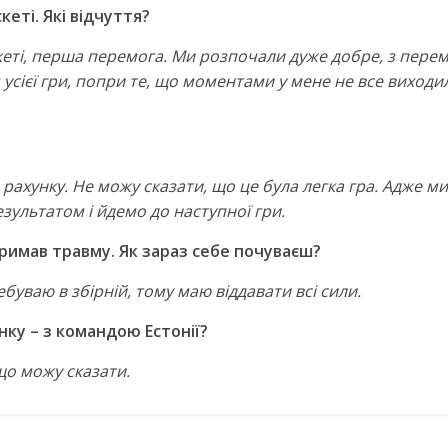
кеті. Які відчуття?
еті, перша перемога. Ми розпочали дуже добре, з перемо
 усієї гри, попри те, що моментами у мене не все виходи
рахунку. Не можу сказати, що це була легка гра. Адже ми
зультатом і йдемо до наступної гри.
отримав травму. Як зараз себе почуваєш?
ебуваю в збірній, тому маю віддавати всі сили.
ку – з командою Естонії?
що можу сказати.