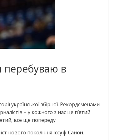
 я перебуваю в
торії української збірної. Рекордсменами
налістів – у кожного з нас це п’ятий
’ятий, все ще попереду.
іст нового покоління
Іссуф Санон
.