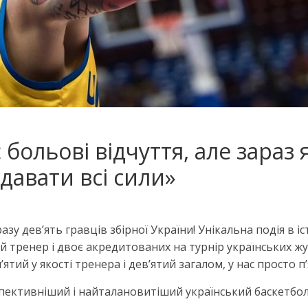
 больові відчуття, але зараз
ддавати всі сили»
зу дев’ять гравців збірної України! Унікальна подія в іс
ий тренер і двоє акредитованих на турнір українських жур
тий у якості тренера і дев’ятий загалом, у нас просто п
спективніший і найталановитіший український баскетбол