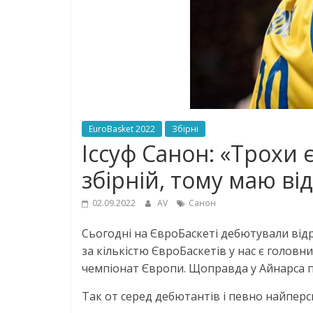
EuroBasket 2022
Збірні
Іссуф Санон: «Трохи є
збірній, тому маю ві
02.09.2022
AV
Санон
Сьогодні на ЄвроБаскеті дебютували відра
за кількістю ЄвроБаскетів у нас є головн
чемпіонат Європи. Щоправда у Айнарса п’я
Так от серед дебютантів і певно найпер