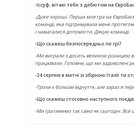
-Іссуф, вітаю тебе з дебютом на ЄвроБас
-Дуже хороші. Перша моя гра на ЄвроБаск
команді, яка підтримувала мене протягом
і намагалися допомогти. Дякую команді.
-Що скажеш безпосередньо по грі?
-Ми виграли з досить великою різницею в 
працювали. Головне, що ми задоволені ре
-24 серпня в матчі зі збірною Італії ти 
-Трохи є больові відчуття, але зараз я пер
-Що скажеш стосовно наступного поєдин
-Ми гратимемо так само як сьогодні. Все 