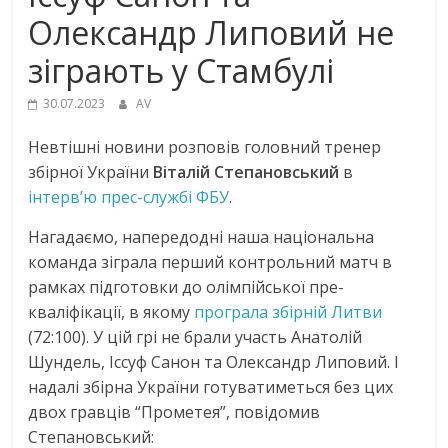
Олександр Липовий не
зіграють у Стамбулі
30.07.2023
AV
Невтішні новини розповів головний тренер
збірної України
Віталій Степановський
в
інтерв’ю прес-службі ФБУ
.
Нагадаємо, напередодні наша національна
команда зіграла перший контрольний матч в
рамках підготовки до олімпійської пре-
кваліфікації, в якому
програла збірній Литви
(72:100). У цій грі не брали участь Анатолій
Шундель, Іссуф Санон та Олександр Липовий. І
надалі збірна України готуватиметься без цих
двох гравців “Прометея”, повідомив
Степановський: