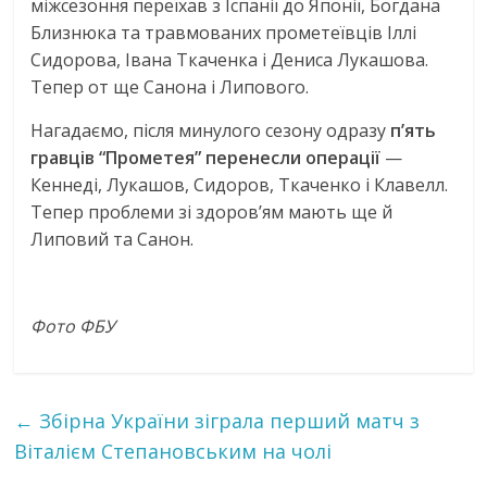
міжсезоння переїхав з Іспанії до Японії, Богдана
Близнюка та травмованих прометеївців Іллі
Сидорова, Івана Ткаченка і Дениса Лукашова.
Тепер от ще Санона і Липового.
Нагадаємо, після минулого сезону одразу
п’ять
гравців “Прометея” перенесли операції
—
Кеннеді, Лукашов, Сидоров, Ткаченко і Клавелл.
Тепер проблеми зі здоров’ям мають ще й
Липовий та Санон.
Фото ФБУ
←
Збірна України зіграла перший матч з
Віталієм Степановським на чолі