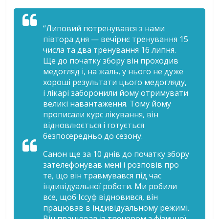
“Липовий потренувався з нами
півтора дня — вечірнє тренування 15
числа та два тренування 16 липня.
Ще до початку збору він проходив
медогляд і, на жаль, у нього не дуже
хороші результати цього медогляду,
і лікарі заборонили йому отримувати
великі навантаження. Тому йому
прописали курс лікування, він
відновлюється і готується
безпосередньо до сезону.
Санон ще за 10 днів до початку збору
зателефонував мені і розповів про
те, що він травмувався під час
індивідуальної роботи. Ми робили
все, щоб Іссуф відновився, він
працював в індивідуальному режимі.
Він працював із тренером з фізичної