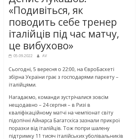
«Подивіться, як
поводить себе тренер
італійців під час матчу,
це вибухово»
05.09.2022
AV
Сьогодні, 5 вересня о 22:00, на ЄвроБаскеті
збірна України грає з господарями паркету –
італійцями.
Нагадаємо, команди зустрічалися зовсім
нещодавно – 24 серпня – в Ризі в
кваліфікаційному матчі на чемпіонат світу
підопічні Айнарса Багатскіса зазнали прикрої
поразки від італійців. Тож попри шалену
підтримку 11 тисяч італійських уболівальників