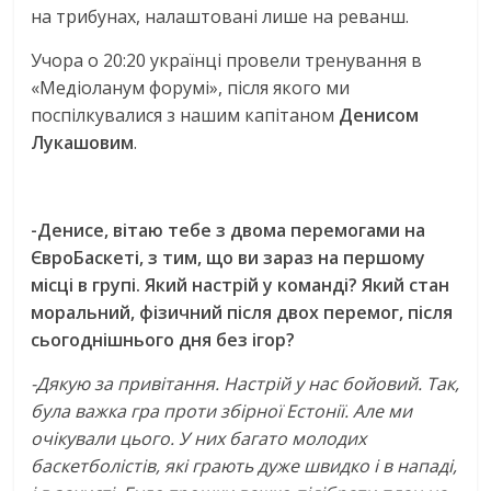
на трибунах, налаштовані лише на реванш.
Учора о 20:20 українці провели тренування в
«Медіоланум форумі», після якого ми
поспілкувалися з нашим капітаном
Денисом
Лукашовим
.
-Денисе, вітаю тебе з двома перемогами на
ЄвроБаскеті, з тим, що ви зараз на першому
місці в групі. Який настрій у команді? Який стан
моральний, фізичний після двох перемог, після
сьогоднішнього дня без ігор?
-Дякую за привітання. Настрій у нас бойовий. Так,
була важка гра проти збірної Естонії. Але ми
очікували цього. У них багато молодих
баскетболістів, які грають дуже швидко і в нападі,