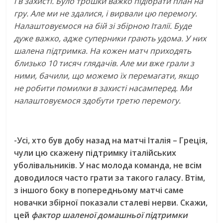
і в захисті. Було трошки важко підібрати план на
гру. Але ми не здалися, і вирвали цю перемогу.
Налаштовуємося на бій зі збірною Італії. Буде
дуже важко, адже суперники грають удома. У них
шалена підтримка. На кожен матч приходять
близько 10 тисяч глядачів. Але ми вже грали з
ними, бачили, що можемо їх перемагати, якщо
не робити помилки в захисті насамперед. Ми
налаштовуємося здобути третю перемогу.
-Усі, хто був добу назад на матчі Італія – Греція,
чули цю скажену підтримку італійських
уболівальників. У нас молода команда, не всім
доводилося часто грати за такого галасу. Втім,
з іншого боку в попередньому матчі саме
новачки збірної показали сталеві нерви. Скажи,
цей
фактор шаленої домашньої підтримки