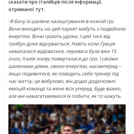
сказати про італійців після інформації,
отриманої тут.
-Я бачу їх шалене налаштування в кожній грі.
Вони виходять на цей паркет мабуть з подвійною
енергією. Вони грають удома. І цей тиск від
трибун дуже відчувається. Навіть коли Греція
намагалася відірватися, перевага була вже 15
очок, Італія знову поверталася до гри. І своїми
шаленими діями, своєю енергією, насамперед –
якщо подивитеся, як поводить себе тренер під
час матчу, це вибухово, він додає додаткових
емоцій команді та жене всіх уперед. Буде важко,
але ми намагатимемося їх побити, як то кажуть.