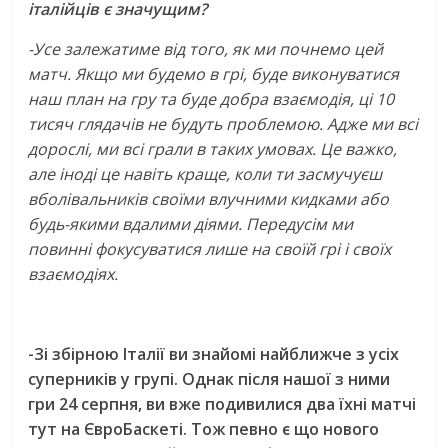
італійців є значущим?
-Усе залежатиме від того, як ми почнемо цей
матч. Якщо ми будемо в грі, буде виконуватися
наш план на гру та буде добра взаємодія, ці 10
тисяч глядачів не будуть проблемою. Адже ми всі
дорослі, ми всі грали в таких умовах. Це важко,
але іноді це навіть краще, коли ти засмучуєш
вболівальників своїми влучними кидками або
будь-якими вдалими діями. Передусім ми
повинні фокусуватися лише на своїй грі і своїх
взаємодіях.
-Зі збірною Італії ви знайомі найближче з усіх
суперників у групі. Однак після нашої з ними
гри 24 серпня, ви вже подивилися два їхні матчі
тут на ЄвроБаскеті. Тож певно є що нового