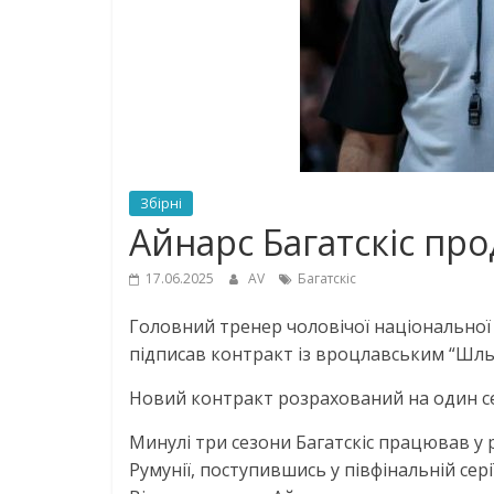
Збірні
Айнарс Багатскіс про
17.06.2025
AV
Багатскіс
Головний тренер чоловічої національної 
підписав контракт із вроцлавським “Шль
Новий контракт розрахований на один сез
Минулі три сезони Багатскіс працював у р
Румунії, поступившись у півфінальній серії