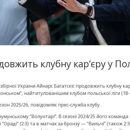
довжить клубну кар’єру у По
збірної України Айнарс Багатскіс продовжить клубну ка
онськом”, найтитулованішим клубом польської ліги (18-
он 2025/26, повідомляє прес-служба клубу.
умунському “Волунтарі”. В сезоні 2024/25 його команда 
 “Ораді” (2:3) та в матчах за бронзу — “Вильчі” (також 2:3)