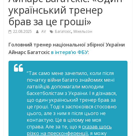
український тренер
брав за це гроші»
,
22.08.2025
AV
Багатскіс
Міхельсон
Головний тренер національної збірної України
Айнарс Багатскіс
в інтерв’ю ФБУ
:
“Так само мене зачепило, коли після
початку війни багато знайомих мені
латвійців допомагали молодим
баскетболістам з України. І я дізнався,
що один український тренер брав за
це гроші. Тоді я заспокоївся стосовно
цього, але з ним я після цього не
контактую. Це в цілому не моя
справа. Але за те, що я
сказав щось
різко на пресконференції
, я можу