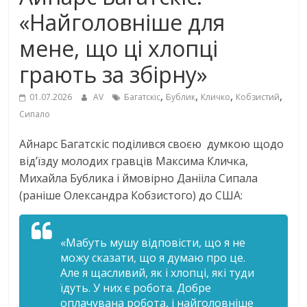
«Найголовніше для
мене, що ці хлопці
грають за збірну»
,
,
,
,
01.07.2026
AV
Багатскіс
Бублик
Кличко
Кобзистий
Сипало
Айнарс Багатскіс поділився своєю
думкою щодо
відʼїзду молодих гравців Максима Кличка,
Михайла Бублика і ймовірно Данііла Сипала
(раніше Олександра Кобзистого) до США:
«Мабуть мушу відповісти, що я не
можу сказати, що я думаю про це.
Але я щасливий, як і хлопці, які туди
їдуть. У них є робота. Добре
оплачувана робота, і найголовніше