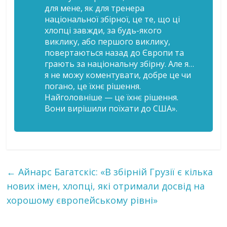
для мене, як для тренера
національної збірної, це те, що ці
хлопці завжди, за будь-якого
виклику, або першого виклику,
повертаються назад до Європи та
грають за національну збірну. Але я…
я не можу коментувати, добре це чи
погано, це їхнє рішення.
Найголовніше — це їхнє рішення.
Вони вирішили поїхати до США».
←
Айнарс Багатскіс: «В збірній Грузії є кілька
нових імен, хлопці, які отримали досвід на
хорошому європейському рівні»