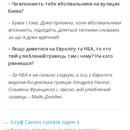
– Чи впізнають тебе вболівальники на вулицях
Києва?
– Буває і таке. Дуже приємно, коли вболівальники
впізнають, підходять, діляться теплими словами,
за що я дуже вдячний!
– Якщо дивитися на Євролігу та НБА, то хто
твій улюблений гравець там і чому? На кого
рівняєшся?
– За НБА я не сильно слідкую, а ось з Євроліги
виділив би декілька гравців: Кендріка Нанна,
Сільвена Франциско і, звісно, мій улюблений
гравець – Майк Джеймс.
←
Іссуф Санон провів один з