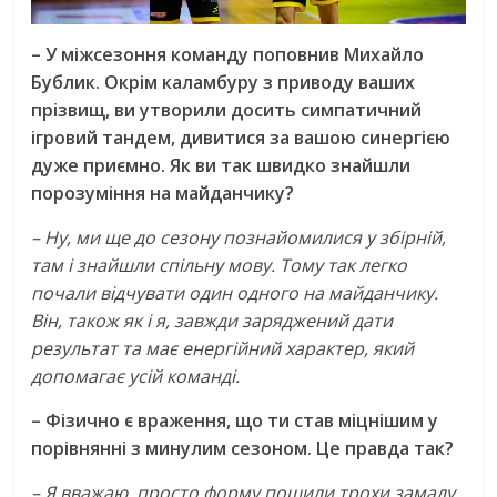
– У міжсезоння команду поповнив Михайло
Бублик. Окрім каламбуру з приводу ваших
прізвищ, ви утворили досить симпатичний
ігровий тандем, дивитися за вашою синергією
дуже приємно. Як ви так швидко знайшли
порозуміння на майданчику?
– Ну, ми ще до сезону познайомилися у збірній,
там і знайшли спільну мову. Тому так легко
почали відчувати один одного на майданчику.
Він, також як і я, завжди заряджений дати
результат та має енергійний характер, який
допомагає усій команді.
– Фізично є враження, що ти став міцнішим у
порівнянні з минулим сезоном. Це правда так?
– Я вважаю, просто форму пошили трохи замалу