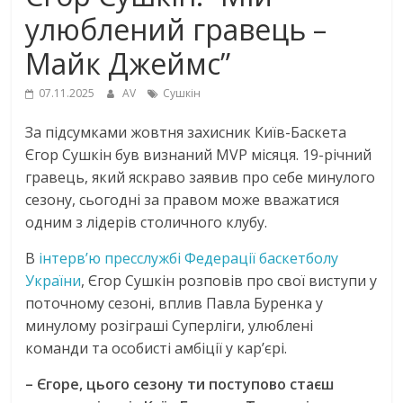
улюблений гравець –
Майк Джеймс”
07.11.2025
AV
Сушкін
За підсумками жовтня захисник Київ-Баскета
Єгор Сушкін був визнаний MVP місяця. 19-річний
гравець, який яскраво заявив про себе минулого
сезону, сьогодні за правом може вважатися
одним з лідерів столичного клубу.
В
інтерв’ю пресслужбі Федерації баскетболу
України
, Єгор Сушкін розповів про свої виступи у
поточному сезоні, вплив Павла Буренка у
минулому розіграші Суперліги, улюблені
команди та особисті амбіції у кар’єрі.
– Єгоре, цього сезону ти поступово стаєш