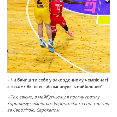
– Чи бачиш ти себе у закордонному чемпіонаті
з часом? Які ліги тобі імпонують найбільше?
– Так, звісно, в майбутньому я прагну грати у
хорошому чемпіонаті Європи. Часто спостерігаю
за Євролігою, Єврокапом.