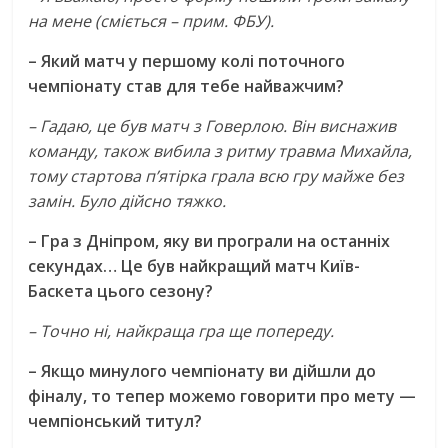
на мене (сміється – прим. ФБУ).
– Який матч у першому колі поточного
чемпіонату став для тебе найважчим?
– Гадаю, це був матч з Говерлою. Він виснажив
команду, також вибила з ритму травма Михайла,
тому стартова пʼятірка грала всю гру майже без
замін. Було дійсно тяжко.
– Гра з Дніпром, яку ви програли на останніх
секундах… Це був найкращий матч Київ-
Баскета цього сезону?
– Точно ні, найкраща гра ще попереду.
– Якщо минулого чемпіонату ви дійшли до
фіналу, то тепер можемо говорити про мету —
чемпіонський титул?