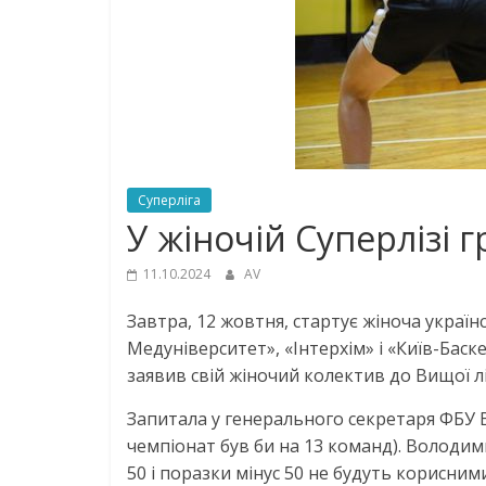
Суперліга
У жіночій Суперлізі
11.10.2024
AV
Завтра, 12 жовтня, стартує жіноча україн
Медуніверситет», «Інтерхім» і «Київ-Баск
заявив свій жіночий колектив до Вищої л
Запитала у генерального секретаря ФБУ Во
чемпіонат був би на 13 команд). Володим
50 і поразки мінус 50 не будуть корисними