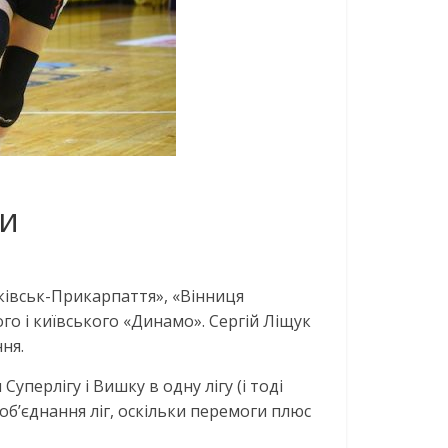
ди
нківськ-Прикарпаття», «Вінниця
го і київського «Динамо». Сергій Ліщук
ня.
перлігу і Вишку в одну лігу (і тоді
бʼєднання ліг, оскільки перемоги плюс