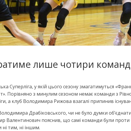
 гратиме лише чотири коман
ська Суперліга, у якій цього сезону змагатимуться «Фра
ет». Порівняно з минулим сезоном немає команди з Рівно
іги, а клуб Володимира Рижова взагалі припинив існуван
лодимира Драбіковського, чи не було думки обʼєднати Су
ир Валентинович пояснив, що самі команди були проти о
 ні тим, ні іншим.