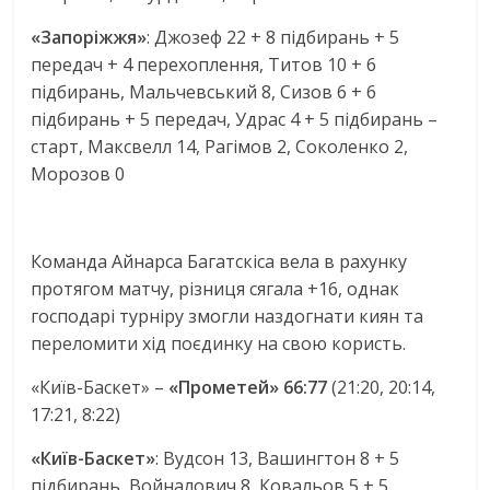
«Запоріжжя»
: Джозеф 22 + 8 підбирань + 5
передач + 4 перехоплення, Титов 10 + 6
підбирань, Мальчевський 8, Сизов 6 + 6
підбирань + 5 передач, Удрас 4 + 5 підбирань –
старт, Максвелл 14, Рагімов 2, Соколенко 2,
Морозов 0
Команда Айнарса Багатскіса вела в рахунку
протягом матчу, різниця сягала +16, однак
господарі турніру змогли наздогнати киян та
переломити хід поєдинку на свою користь.
«Київ-Баскет» –
«Прометей» 66:77
(21:20, 20:14,
17:21, 8:22)
«Київ-Баскет»
: Вудсон 13, Вашингтон 8 + 5
підбирань, Войналович 8, Ковальов 5 + 5