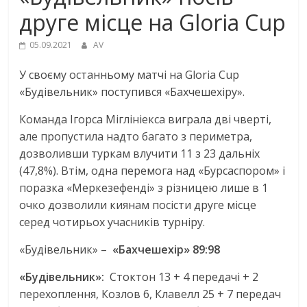
друге місце на Gloria Cup
05.09.2021
AV
У своєму останньому матчі на Gloria Cup
«Будівельник» поступився «Бахчешехіру».
Команда Ігорса Міглініекса виграла дві чверті,
але пропустила надто багато з периметра,
дозволивши туркам влучити 11 з 23 дальніх
(47,8%). Втім, одна перемога над «Бурсаспором» і
поразка «Меркезефенді» з різницею лише в 1
очко дозволили киянам посісти друге місце
серед чотирьох учасників турніру.
«Будівельник» –
«Бахчешехір» 89:98
«Будівельник»:
Стоктон 13 + 4 передачі + 2
перехоплення, Козлов 6, Клавелл 25 + 7 передач