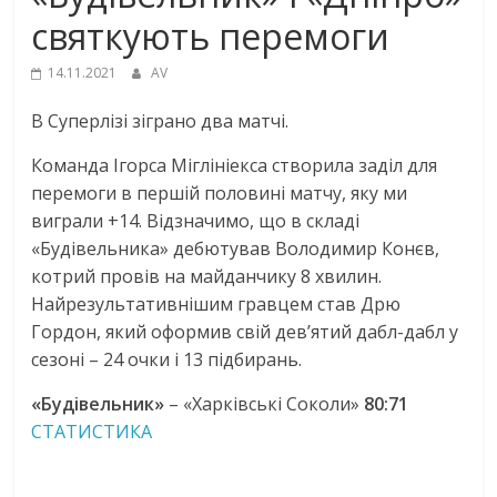
святкують перемоги
14.11.2021
AV
В Суперлізі зіграно два матчі.
Команда Ігорса Міглініекса створила заділ для
перемоги в першій половині матчу, яку ми
виграли +14. Відзначимо, що в складі
«Будівельника» дебютував Володимир Конєв,
котрий провів на майданчику 8 хвилин.
Найрезультативнішим гравцем став Дрю
Гордон, який оформив свій дев’ятий дабл-дабл у
сезоні – 24 очки і 13 підбирань.
«Будівельник»
– «Харківські Соколи»
80:71
СТАТИСТИКА