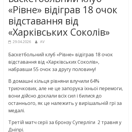
«Рівне» відіграв 18 очок
відставання від
«Харківських Соколів»
29.04.2026
AV
Баскетбольний клуб «Рівне» відіграв 18 очок
відставання від «Харківських Соколів»,
набравши 55 очок за другу половину!
В домашні кільця рівняни влучили 64%
триочкових, але не це запорука їхньої перемоги,
вони дійсно доклали всіх сил і билися до
останнього, як це належить у вирішальній грі за
медалі.
Третій матч серії за бронзу Суперліги
2 травня у
Дніпрі.