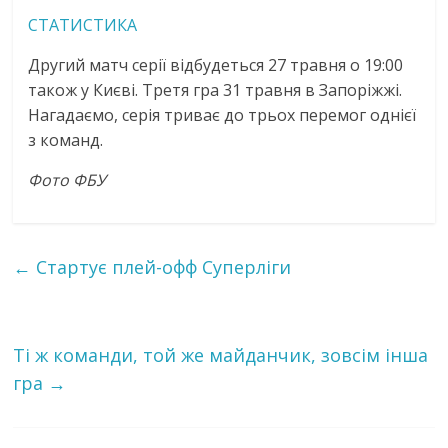
СТАТИСТИКА
Другий матч серії відбудеться 27 травня о 19:00
також у Києві. Третя гра 31 травня в Запоріжжі.
Нагадаємо, серія триває до трьох перемог однієї
з команд.
Фото ФБУ
←
Cтартує плей-офф Суперліги
Ті ж команди, той же майданчик, зовсім інша
гра
→