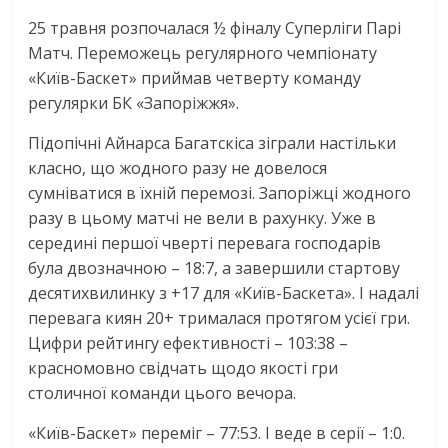
25 травня розпочалася ½ фіналу Суперліги Парі
Матч. Переможець регулярного чемпіонату
«Київ-Баскет» приймав четверту команду
регулярки БК «Запоріжжя».
Підопічні Айнарса Багатскіса зіграли настільки
класно, що жодного разу не довелося
сумніватися в їхній перемозі. Запоріжці жодного
разу в цьому матчі не вели в рахунку. Уже в
середині першої чверті перевага господарів
була двозначною – 18:7, а завершили стартову
десятихвилинку з +17 для «Київ-Баскета». І надалі
перевага киян 20+ трималася протягом усієї гри.
Цифри рейтингу ефективності – 103:38 –
красномовно свідчать щодо якості гри
столичної команди цього вечора.
«Київ-Баскет» переміг – 77:53. І веде в серії – 1:0.