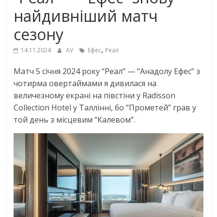
найдивніший матч
сезону
,
14.11.2024
AV
Ефес
Реал
Матч 5 січня 2024 року “Реал” — “Анадолу Ефес” з
чотирма овертаймами я дивилася на
величезному екрані на півстіни у Radisson
Collection Hotel у Таллінні, бо “Прометей” грав у
той день з місцевим “Калевом”.