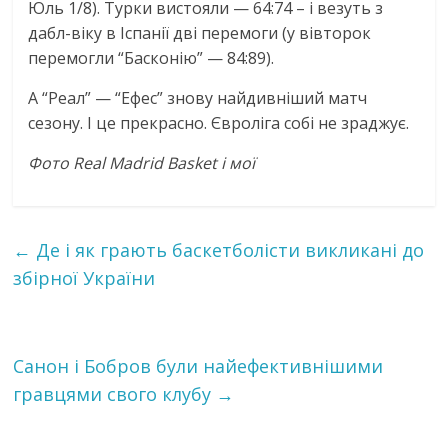
Юль 1/8). Турки вистояли — 64:74 – і везуть з
дабл-віку в Іспанії дві перемоги (у вівторок
перемогли “Басконію” — 84:89).
А “Реал” — “Ефес” знову найдивніший матч
сезону. І це прекрасно. Євроліга собі не зраджує.
Фото Real Madrid Basket і мої
←
Де і як грають баскетболісти викликані до
збірної України
Санон і Бобров були найефективнішими
гравцями свого клубу
→