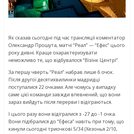
Як сказав сьогодні під час трансляції коментатор
Олександр Прошута, матчі “Реал” — “Ефес” цього
року дивні. Краще охарактеризувати
неможливо те, що відбувалося “Візінк Центрі”.
За першу чверть “Реал” набрав лише 6 очок.
Після другої десятихвилинки мадридці
поступалися 22 очками. Але чомусь у випадку
саме цієї команди завжди впевнений, що вони
зараз вийдуть після перерви і відіграються.
І цього разу вони відігралися з -27 до -1 очка.
Вони підібралися до “Ефеса” навіть при тому, що
кинули сьогодні триочкові 5/34 (Хезонья 2/10,