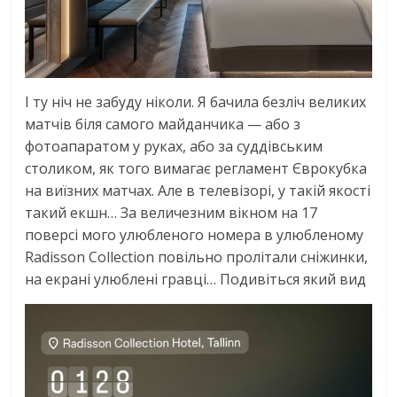
І ту ніч не забуду ніколи. Я бачила безліч великих
матчів біля самого майданчика — або з
фотоапаратом у руках, або за суддівським
столиком, як того вимагає регламент Єврокубка
на виїзних матчах. Але в телевізорі, у такій якості
такий екшн… За величезним вікном на 17
поверсі мого улюбленого номера в улюбленому
Radisson Collection повільно пролітали сніжинки,
на екрані улюблені гравці… Подивіться який вид