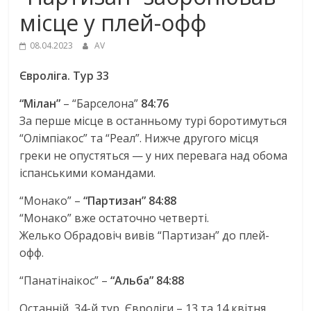
місце у плей-офф
08.04.2023
AV
Євроліга. Тур 33
“Мілан”
– “Барселона”
84:76
За перше місце в останньому турі боротимуться
“Олімпіакос” та “Реал”. Нижче другого місця
греки не опустяться — у них перевага над обома
іспанськими командами.
“Монако” –
“Партизан” 84:88
“Монако” вже остаточно четверті.
Желько Обрадовіч вивів “Партизан” до плей-
офф.
“Панатінаікос” –
“Альба” 84:88
Останній, 34-й тур, Євроліги – 13 та 14 квітня.