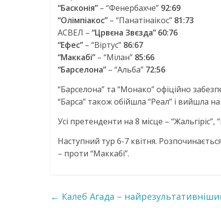
“Басконія”
– “Фенербахче”
92:69
“Олімпіакос”
– “Панатінаікос”
81:73
АСВЕЛ –
“Црвєна Звєзда” 60:76
“Ефес”
– “Віртус”
86:67
“Маккабі”
– “Мілан”
85:66
“Барселона”
– “Альба”
72:56
“Барселона” та “Монако” офіційно забезп
“Барса” також обійшла “Реал” і вийшла на 
Усі претенденти на 8 місце – “Жальгіріс”,
Наступний тур 6-7 квітня. Розпочинаєтьс
– проти “Маккабі”.
←
Калеб Агада – найрезультативніши