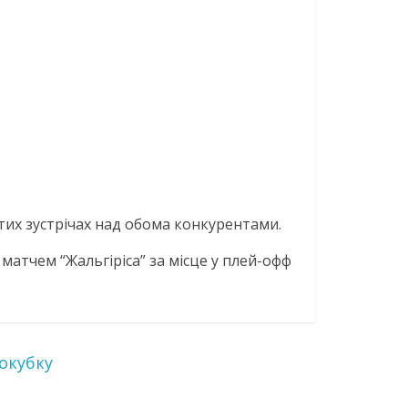
истих зустрічах над обома конкурентами.
матчем “Жальгіріса” за місце у плей-офф
окубку