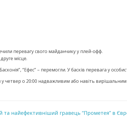
ечили перевагу свого майданчику у плей-офф.
друге місце.
 “Басконія”, “Ефес” – перемогли. У басків перевага у особ
я у четвер о 20:00 надважливим або навіть вирішальним 
й та найефективніший гравець “Прометея” в Євр