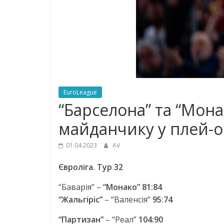
EuroLeague
“Барселона” та “Мона
майданчику у плей-
01.04.2023
AV
Євроліга. Тур 32
“Баварія” –
“Монако” 81:84
“Жальгіріс”
– “Валенсія”
95:74
“Партизан”
– “Реал”
104:90