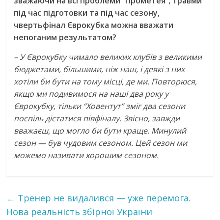
зважаючи на всі проблеми “Прометея”, травми
під час підготовки та під час сезону,
чвертьфінал Єврокубка можна вважати
непоганим результатом?
– У Єврокубку чимало великих клубів з великими
бюджетами, більшими, ніж наш, і деякі з них
хотіли би бути на тому місці, де ми. Повторюся,
якщо ми подивимося на наші два року у
Єврокубку, тільки “Ховентут” зміг два сезони
поспіль дістатися півфіналу. Звісно, завжди
вважаєш, що могло би бути краще. Минулий
сезон — був чудовим сезоном. Цей сезон ми
можемо називати хорошим сезоном.
←
Тренер не видалився — уже перемога.
Нова реальність збірної України