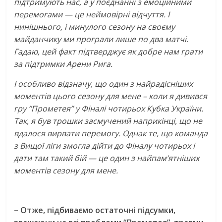
підтримують нас, а у поєднанні з емоційними
перемогами — це неймовірні відчуття. І
нинішнього, і минулого сезону на своєму
майданчику ми програли лише по два матчі.
Гадаю, цей факт підтверджує як добре нам грати
за підтримки Арени Рига.
І особливо відзначу, що один з найрадісніших
моментів цього сезону для мене – коли я дивився
гру “Прометея” у Фіналі чотирьох Кубка України.
Так, я був трошки засмучений наприкінці, що не
вдалося вирвати перемогу. Однак те, що команда
з Вищої ліги змогла дійти до Фіналу чотирьох і
дати там такий бій — це один з найпам’ятніших
моментів сезону для мене.
– Отже, підбиваємо остаточні підсумки,