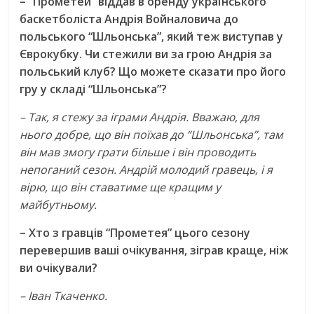
– “Прометей” віддав в оренду українського
баскетболіста Андрія Войналовича до
польського “Шльонська”, який теж виступав у
Єврокубку. Чи стежили ви за грою Андрія за
польський клуб? Що можете сказати про його
гру у складі “Шльонська”?
– Так, я стежу за іграми Андрія. Вважаю, для
нього добре, що він поїхав до “Шльонська”, там
він мав змогу грати більше і він проводить
непоганий сезон. Андрій молодий гравець, і я
вірю, що він ставатиме ще кращим у
майбутньому.
– Хто з гравців “Прометея” цього сезону
перевершив ваші очікування, зіграв краще, ніж
ви очікували?
– Іван Ткаченко.