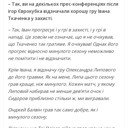
– Так, ви на декількох прес-конференціях після
ігор Єврокубка відзначали хорошу гру Івана
Ткаченка у захисті.
– Так, Іван прогресує і у грі в захисті, і у грі в
нападі. Це зовсім не означає, що я не очікував,
що Ткаченко так гратиме. Я очікував! Однак його
прогрес відносно минулого сезону неможливо
не помітити і не відзначити.
Крім Івана, я відзначу гру Олександра Липового
до його травми. Як на мене, Липа цього сезону
грав краще, ніж минулого. Кожен матч, у якому
Липовий набирав не менше дев’яти очок і
Сидоров приблизно стільки ж, ми вигравали.
Онджей Балвін грав так само добре, як і
минулого сезону.