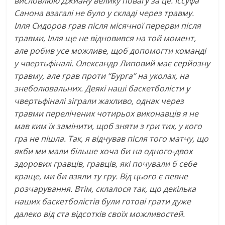
висловлюю Джиану велику повагу за це. Іссуфа
Санона взагалі не було у складі через травму.
Ілля Сидоров грав після місячної перерви після
травми, Ілля ще не відновився на той момент,
але робив усе можливе, щоб допомогти команді
у чвертьфіналі. Олександр Липовий має серйозну
травму, але грав проти “Бурга” на уколах, на
знеболювальних. Деякі наші баскетболісти у
чвертьфіналі зіграли жахливо, однак через
травми перелічених чотирьох виконавців я не
мав ким їх замінити, щоб зняти з гри тих, у кого
гра не пішла. Так, я відчував після того матчу, що
якби ми мали більше хоча би на одного-двох
здорових гравців, гравців, які почували б себе
краще, ми би взяли ту гру. Від цього є певне
розчарування. Втім, склалося так, що декілька
наших баскетболістів були готові грати дуже
далеко від ста відсотків своїх можливостей.