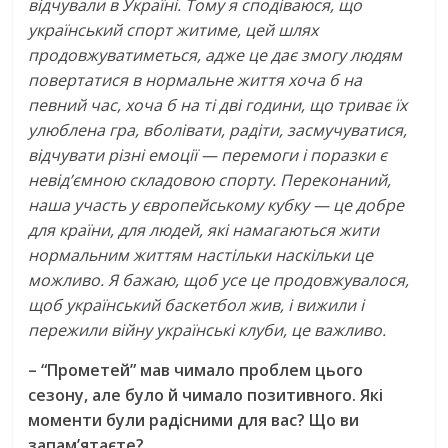
відчували в Україні. Тому я сподіваюся, що
український спорт житиме, цей шлях
продовжуватиметься, адже це дає змогу людям
повертатися в нормальне життя хоча б на
певний час, хоча б на ті дві години, що триває їх
улюблена гра, вболівати, радіти, засмучуватися,
відчувати різні емоції — перемоги і поразки є
невід’ємною складовою спорту. Переконаний,
наша участь у європейському кубку — це добре
для країни, для людей, які намагаються жити
нормальним життям настільки наскільки це
можливо. Я бажаю, щоб усе це продовжувалося,
щоб український баскетбол жив, і вижили і
пережили війну українські клуби, це важливо.
– “Прометей” мав чимало проблем цього
сезону, але було й чимало позитивного. Які
моменти були радісними для вас? Що ви
запам’ятаєте?