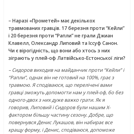
– Наразі «Прометей» має декількох
травмованих гравців. 17 березня проти “Кейли”
і 20 березня проти “Рапли” не грали Джиан
Клавелл, Олександр Липовий та Іссуф Санон.
Чи є вірогідність, що вони або хтось з них
зіграють у плей-оф Латвійсько-Естонської ліги?
– Сидоров виходив на майданчик проти “Кейли” і
“Рапли”, однак він не готовий на 100%, грає з
травмою. Я сподіваюся, що перелічені вами
гравці зможуть допомогти нам у плей-оф, бо без
одного-двох з них дуже важко грати. Як я
говорив, Липовий і Сидоров були нашим Х-
фактором більшу частину сезону. Добре, що
повернувся Денис Лукашов, він набирає все
кращу форму, і Денис, сподіваюся, допоможе