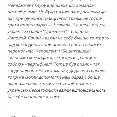
менеджмент клубу вирішили, що команда
потребує змін. Це було ризиковано, оскільки до
нас приєдналися гравці після травм, не готові
грати просто зараз — Клавелл і Кеннеді. У ті дні
українські гравці “Прометея” – Сидоров,
Липовий, Санон – взяли на себе більше контроль
над командою. І вони привели нас до великих
перемог над “Хапоелем” і “Бешикташем”,
сильними командами, які згодом грали між
собою у чвертьфіналі. Тож це був ризик – так
кардинально міняти команду, додаючи гравців,
котрі не могли допомогти нам одразу, бо ще
відновлювалися, втім у скрутний момент
українські баскетболісти взяли відповідальність
на себе і впоралися з цим.