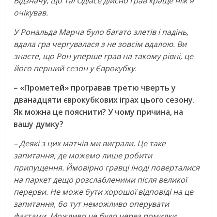
Відзначу, що Таі Одіасе дійсно грав краще ніж я
очікував.
У Рональда Марча було багато злетів і падінь,
вдала гра чергувалася з не зовсім вдалою. Ви
знаєте, що Рон уперше грав на такому рівні, це
його перший сезон у Єврокубку.
– «Прометей» програвав третю чверть у
дванадцяти єврокубкових іграх цього сезону.
Як можна це пояснити? У чому причина, на
вашу думку?
– Деякі з цих матчів ми виграли. Це таке
запитання, де можемо лише робити
припущення. Ймовірно гравці іноді поверталися
на паркет дещо розслабленими після великої
перерви. Не може бути хорошої відповіді на це
запитання, бо тут неможливо оперувати
фактами. Можливо це було через помилки,