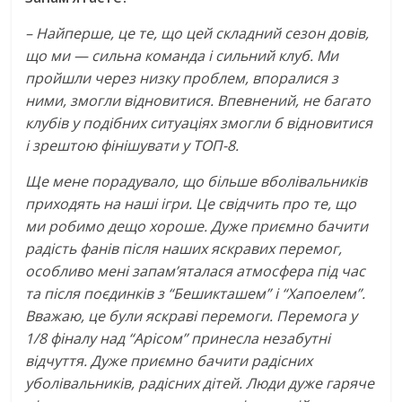
– Найперше, це те, що цей складний сезон довів,
що ми — сильна команда і сильний клуб. Ми
пройшли через низку проблем, впоралися з
ними, змогли відновитися. Впевнений, не багато
клубів у подібних ситуаціях змогли б відновитися
і зрештою фінішувати у ТОП-8.
Ще мене порадувало, що більше вболівальників
приходять на наші ігри. Це свідчить про те, що
ми робимо дещо хороше. Дуже приємно бачити
радість фанів після наших яскравих перемог,
особливо мені запам’яталася атмосфера під час
та після поєдинків з “Бешикташем” і “Хапоелем”.
Вважаю, це були яскраві перемоги. Перемога у
1/8 фіналу над “Арісом” принесла незабутні
відчуття. Дуже приємно бачити радісних
уболівальників, радісних дітей. Люди дуже гаряче