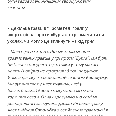
бути задоволені нинішнім єврокубковим
сезоном.
– Декілька гравців “Прометея” грали у
чвертьфіналі проти «Бурга» з травмами та на
уколах. Чи могло це вплинути на хід гри?
– Маю відчуття, що якби ми мали менше
травмованих гравців у грі проти “Бурга”, ми були
би більш конкурентоздатними у тому матчі і
навіть імовірно не програли б той поєдинок.
Утім, в цілому я задоволений сезоном Єврокубку.
Ми зупинилися у чвертьфіналі, і всі у
баскетбольній Європі кажуть, що ми мали
хороший сезон. Однак зрозуміло що самі ми
розчаровані і засмучені. Джиан Клавелл грав у
чвертьфіналі Єврокубка з серйозною травмою і я