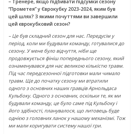
– Тренере, якщо підбивати підсумки сезону
“Прометея” у Єврокубку 2023-2024, яким був
цей шлях? З якими почуттями ви завершили
цей єврокубковий сезон?
– Це був складний сезон для нас. Передусім у
період, коли ми будували команду, готувалися до
сезону. У мене було відчуття, ніби ще
продовжується фініш попереднього сезону, який
ознаменувався для нас великою кількістю травм.
Під час передсезонної підготовки мали чимало
травм. Ще до початку сезону ми втратили
одного з основних наших гравців Арнольдаса
Кульбоку. Одного з основних, оскільки те, як ми
будували команду, це було саме під Кульбоку і
його здібності, планувалося, що литовець буде
однією з головних ланок у нашому механізмі. Тож
ми мали коригувати систему нашої гри.