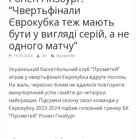
“Чвертьфінали
Єврокубка теж мають
бути у вигляді серій, а не
одного матчу”
19.03.2024
AV
Прометей
Український баскетбольний клуб “Прометей”
зіграв у чвертьфіналі Єврокубка вдруге поспіль.
На жаль, червоно-білим не вдалося повторити
минулорічний успіх і вийти до четвірки
найкращих. Підсумки сезону своєї команди у
Єврокубку 2023-2024 підбив головний тренер БК
“Прометей” Ронен Гінзбург.