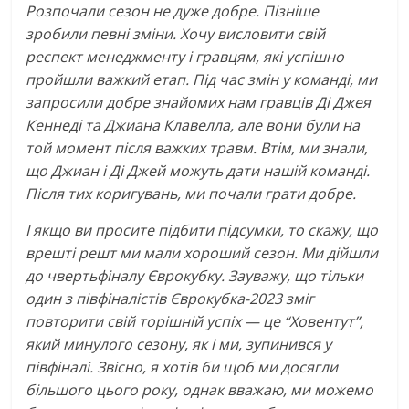
Розпочали сезон не дуже добре. Пізніше
зробили певні зміни. Хочу висловити свій
респект менеджменту і гравцям, які успішно
пройшли важкий етап. Під час змін у команді, ми
запросили добре знайомих нам гравців Ді Джея
Кеннеді та Джиана Клавелла, але вони були на
той момент після важких травм. Втім, ми знали,
що Джиан і Ді Джей можуть дати нашій команді.
Після тих коригувань, ми почали грати добре.
І якщо ви просите підбити підсумки, то скажу, що
врешті решт ми мали хороший сезон. Ми дійшли
до чвертьфіналу Єврокубку. Зауважу, що тільки
один з півфіналістів Єврокубка-2023 зміг
повторити свій торішній успіх — це “Ховентут”,
який минулого сезону, як і ми, зупинився у
півфіналі. Звісно, я хотів би щоб ми досягли
більшого цього року, однак вважаю, ми можемо