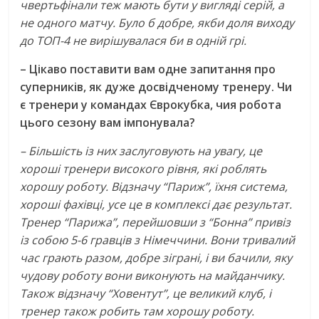
чвертьфінали теж мають бути у вигляді серій, а
не одного матчу. Було б добре, якби доля виходу
до ТОП-4 не вирішувалася би в одній грі.
– Цікаво поставити вам одне запитання про
суперників, як дуже досвідченому тренеру. Чи
є тренери у командах Єврокубка, чия робота
цього сезону вам імпонувала?
– Більшість із них заслуговують на увагу, це
хороші тренери високого рівня, які роблять
хорошу роботу. Відзначу “Париж”, їхня система,
хороші фахівці, усе це в комплексі дає результат.
Тренер “Парижа”, перейшовши з “Бонна” привіз
із собою 5-6 гравців з Німеччини. Вони тривалий
час грають разом, добре зіграні, і ви бачили, яку
чудову роботу вони виконують на майданчику.
Також відзначу “Ховентут”, це великий клуб, і
тренер також робить там хорошу роботу.