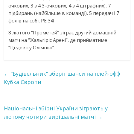
очкових, 3 з 4 3-очкових, 4 з 4 штрафних), 7
підбирань (найбільше в команді), 5 передач і 7
фолів на собі, РЕ 34!
8 лютого “Прометей” зіграє другий домашній
матч на “Жальгіріс Арені”, де прийматиме
“Цедевіту Олімпію”.
←
“Будівельник” зберіг шанси на плей-офф
Кубка Європи
Національні збірні України зіграють у
лютому чотири вирішальні матчі
→