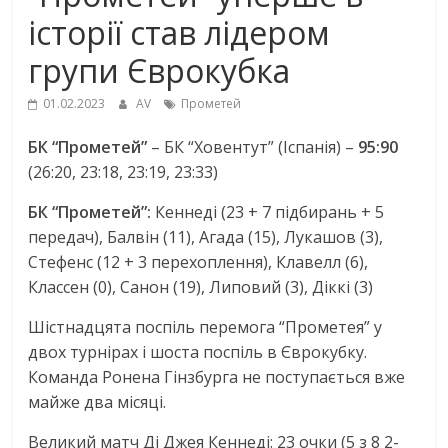
історії став лідером
групи Єврокубка
01.02.2023
AV
Прометей
БК “Прометей”
– БК “Ховентут” (Iспанiя) –
95:90
(26:20, 23:18, 23:19, 23:33)
БК “Прометей”:
Кеннедi (23 + 7 пiдбирань + 5
передач), Балвiн (11), Агада (15), Лукашов (3),
Стефенс (12 + 3 перехоплення), Клавелл (6),
Классен (0), Санон (19), Липовий (3), Дiккi (3)
Шістнадцята поспіль перемога “Прометея” у
двох турнірах і шоста поспіль в Єврокубку.
Команда Ронена Гінзбурга не поступається вже
майже два місяці.
Великий матч Ді Джея Кеннеді: 23 очки (5 з 8 2-