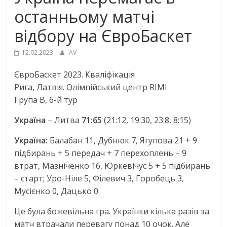
останньому матчі
відбору на ЄвроБаскет
12.02.2023
AV
ЄвроБаскет 2023. Кваліфікація
Рига, Латвія. Олімпійський центр RIMI
Група В, 6-й тур
Україна
– Литва
71:65
(21:12, 19:30, 23:8, 8:15)
Україна:
Балабан 11, Дубнюк 7, Ягупова 21 + 9
підбирань + 5 передач + 7 перехоплень – 9
втрат, Мазніченко 16, Юркевічус 5 + 5 підбирань
– старт; Уро-Ніле 5, Філевич 3, Горобець 3,
Мусієнко 0, Дацько 0
Це була божевільна гра. Українки кілька разів за
матч втрачали перевагу понад 10 очок. Але