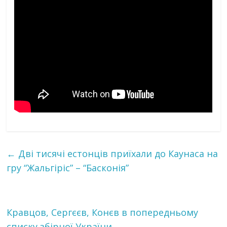
←
Дві тисячі естонців приїхали до Каунаса на
гру “Жальгіріс” – “Басконія”
Кравцов, Сергєєв, Конєв в попередньому
списку збірної України
→