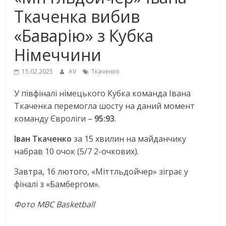
Ткаченка вибив
«Баварію» з Кубка
Німеччини
15.02.2025
AV
Ткаченко
У півфіналі німецького Кубка команда Івана
Ткаченка перемогла шосту на даний момент
команду Євроліги –
95:93
.
Іван Ткаченко
за 15 хвилин на майданчику
набрав 10 очок (5/7 2-очкових).
Завтра, 16 лютого, «Міттльдойчер» зіграє у
фіналі з «Бамбергом».
Фото MBC Basketball