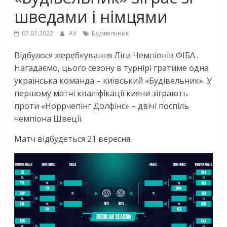
шведами і німцями
07.07.2022
AV
Будівельник
Відбулося жеребкування Ліги Чемпіонів ФІБА .
Нагадаємо, цього сезону в турнірі гратиме одна
українська команда – київський «Будівельник». У
першому матчі кваліфікації кияни зіграють
проти «Норрчепінг Долфінс» – двічі поспіль
чемпіона Швеції.
Матч відбудеться 21 вересня.