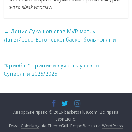
Фото slask wroclaw
←
Денис Лукашов став MVP матчу
Латвійсько-Естонської баскетбольної ліги
“Кривбас” припинив участь у сезоні
Суперліги 2025/2026
→
Авторське право © 2026
basketballua.com
. Всі права
захищено.
Тема:
ColorMag
від ThemeGrill. Розроблено на
WordPress
.