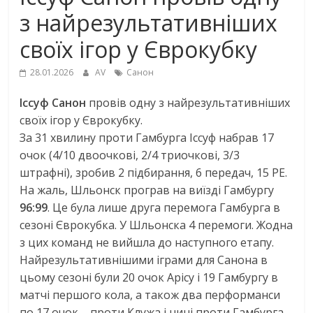
з найрезультативніших
своїх ігор у Єврокубку
28.01.2026
AV
Санон
Іссуф Санон
провів одну з найрезультативніших
своїх ігор у Єврокубку.
За 31 хвилину проти Гамбурга Іссуф набрав 17
очок (4/10 двоочкові, 2/4 триочкові, 3/3
штрафні), зробив 2 підбирання, 6 передач, 15 РЕ.
На жаль, Шльонск програв на виїзді Гамбургу
96:99
. Це була лише друга перемога Гамбурга в
сезоні Єврокубка. У Шльонска 4 перемоги. Жодна
з цих команд не вийшла до наступного етапу.
Найрезультативнішими іграми для Санона в
цьому сезоні були 20 очок Арісу і 19 Гамбургу в
матчі першого кола, а також два перформанси
по 17 очок – проти Клужа і нині проти Гамбурга.