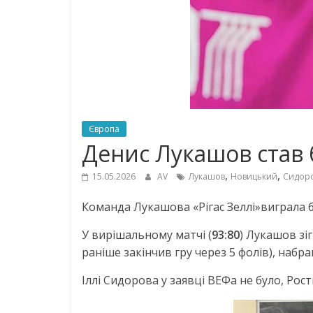
Європа
Денис Лукашов став 
,
,
15.05.2026
AV
Лукашов
Новицький
Сидор
Команда Лукашова «Рігас Зеллі»виграла б
У вирішальному матчі (
93:80
) Лукашов зі
раніше закінчив гру через 5 фолів), набра
Іллі Сидорова у заявці ВЕФа не було, Ро