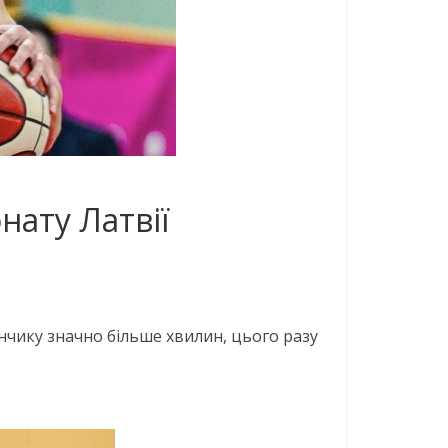
ату Латвії
нчику значно більше хвилин, цього разу