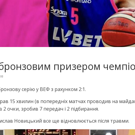
бронзовим призером чемпіон
ов
ронзову серію у ВЕФ з рахунком 2:1.
грав 15 хвилин (в попередніх матчах проводив на майда
в 2 очки, зробив 7 передач і 2 підбирання.
стислав Новицький все ще відновлюється після травми.