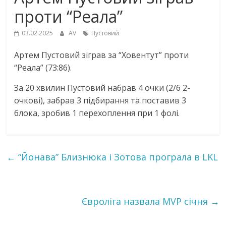
проти “Реала”
03.02.2025
AV
Пустовий
Артем Пустовий зіграв за “Ховентут” проти
“Реала” (73:86).
За 20 хвилин Пустовий набрав 4 очки (2/6 2-
очкові), забрав 3 підбирання та поставив 3
блока, зробив 1 перехоплення при 1 фолі.
←
“Йонава” Близнюка і Зотова програла в LKL
Євроліга назвала MVP січня
→