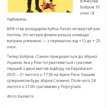
В’ячеслав
Бобров 10
очок і 8
підбирань.
ВЕФ став володарем Кубка Латвії четвертий раз
поспіль. Усі чотири фінали ризька команда
виграла упевнено — з перевагою від +12 до + 25
очок.
Тепер Бобров і Санон приєднаються до збірної
України, яка у Ризі готуватиметься і гратиме
перший з двох матчів відбору на Євробаскет
2025 – 21 лютого о 17:30 на Арені Рига. Нашим
суперником буде збірна Словенії. Після чого 24
лютого о 21:00 гратимемо у Португалії.
Фото basket.lv