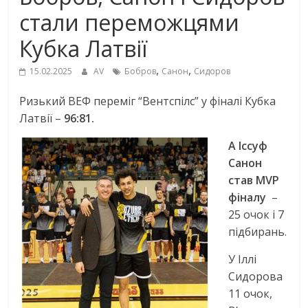
стали переможцями
Кубка Латвії
,
,
15.02.2025
AV
Бобров
Санон
Сидоров
Ризький ВЕФ переміг “Вентспілс” у фіналі Кубка
Латвії –
96:81.
А Іссуф
Санон
став MVP
фіналу
–
25 очок і 7
підбирань.
У Іллі
Сидорова
11 очок,